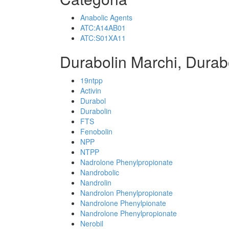
Anabolic Agents
ATC:A14AB01
ATC:S01XA11
Durabolin Marchi, Durab
19ntpp
Activin
Durabol
Durabolin
FTS
Fenobolin
NPP
NTPP
Nadrolone Phenylpropionate
Nandrobolic
Nandrolin
Nandrolon Phenylpropionate
Nandrolone Phenylpionate
Nandrolone Phenylpropionate
Nerobil