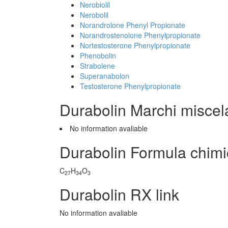
Nerobiolil
Nerobolil
Norandrolone Phenyl Propionate
Norandrostenolone Phenylpropionate
Nortestosterone Phenylpropionate
Phenobolin
Strabolene
Superanabolon
Testosterone Phenylpropionate
Durabolin Marchi miscel
No information avaliable
Durabolin Formula chim
C
H
O
27
34
3
Durabolin RX link
No information avaliable