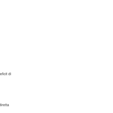
ficit di
iretta