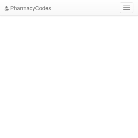
PharmacyCodes
Toggl
navig