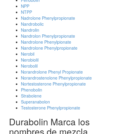
Fenobolin
NPP
NTPP
Nadrolone Phenylpropionate
Nandrobolic
Nandrolin
Nandrolon Phenylpropionate
Nandrolone Phenylpionate
Nandrolone Phenylpropionate
Nerobil
Nerobiolil
Nerobolil
Norandrolone Phenyl Propionate
Norandrostenolone Phenylpropionate
Nortestosterone Phenylpropionate
Phenobolin
Strabolene
Superanabolon
Testosterone Phenylpropionate
Durabolin Marca los
nombres de mezcla