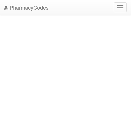
PharmacyCodes
Toggl
navig