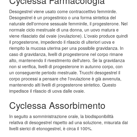
Cyclessa Farmacologia
Desogestrel viene usato come contraccettivo femminile.
Desogestrel è un progestinico o una forma sintetica del
naturale dell'ormone sessuale femminile, il progesterone. Nel
normale ciclo mestruale di una donna, un uovo matura e
viene rilasciato dal ovaie (ovulazione). L'ovaio produce quindi
il progesterone, impedendo il rilascio di ulteriori uova e
riempito la mucosa uterina per una possibile gravidanza. In
caso di gravidanza, livelli di progesterone nel corpo rimane
alto, mantenendo il rivestimento dell'utero. Se la gravidanza
non si verifica, livelli di progesterone in autunno corpo, con
un conseguente periodo mestruale. Trucchi desogestrel il
corpo processi a pensare che l'ovulazione è già avvenuta,
mantenendo alti livelli di progesterone sintetico. Questo
impedisce il rilascio di uova dalle ovaie.
Cyclessa Assorbimento
In seguito a somministrazione orale, la biodisponibilità
relativa di desogestrel rispetto ad una soluzione, misurata dai
livelli sierici di etonogestrel, è circa il 100%.