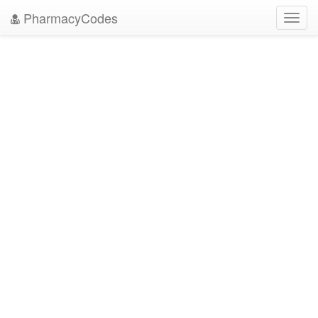
PharmacyCodes
Toggl
navig