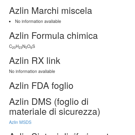
Azlin Marchi miscela
No information avaliable
Azlin Formula chimica
C
H
N
O
S
20
23
5
6
Azlin RX link
No information avaliable
Azlin FDA foglio
Azlin DMS (foglio di
materiale di sicurezza)
Azlin MSDS