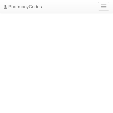
PharmacyCodes
Toggl
navig