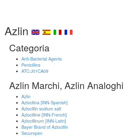
Azlin
Categoria
Anti-Bacterial Agents
Penicillins
ATC:J01CA09
Azlin Marchi, Azlin Analoghi
Azlin
Azlocilina [INN-Spanish]
Azlocillin sodium salt
Azlocilline [INN-French]
Azlocillinum [INN-Latin]
Bayer Brand of Azlocillin
Securopen