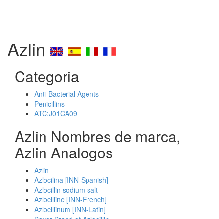
Azlin
Categoria
Anti-Bacterial Agents
Penicillins
ATC:J01CA09
Azlin Nombres de marca,
Azlin Analogos
Azlin
Azlocilina [INN-Spanish]
Azlocillin sodium salt
Azlocilline [INN-French]
Azlocillinum [INN-Latin]