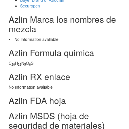
Bayer Brand of Azlocillin
Securopen
Azlin Marca los nombres de
mezcla
No information avaliable
Azlin Formula quimica
C
H
N
O
S
20
23
5
6
Azlin RX enlace
No information avaliable
Azlin FDA hoja
Azlin MSDS (hoja de
seguridad de materiales)