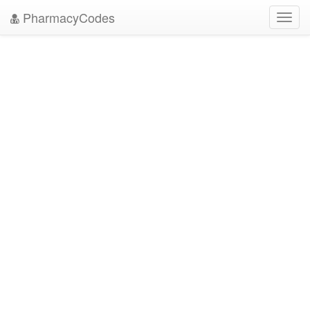
PharmacyCodes
Toggl
navig