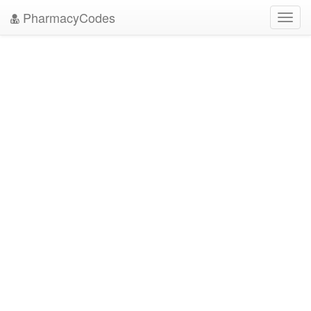
PharmacyCodes
Toggl
navig