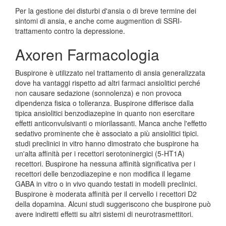
Per la gestione dei disturbi d'ansia o di breve termine dei
sintomi di ansia, e anche come augmention di SSRI-
trattamento contro la depressione.
Axoren Farmacologia
Buspirone è utilizzato nel trattamento di ansia generalizzata
dove ha vantaggi rispetto ad altri farmaci ansiolitici perché
non causare sedazione (sonnolenza) e non provoca
dipendenza fisica o tolleranza. Buspirone differisce dalla
tipica ansiolitici benzodiazepine in quanto non esercitare
effetti anticonvulsivanti o miorilassanti. Manca anche l'effetto
sedativo prominente che è associato a più ansiolitici tipici.
studi preclinici in vitro hanno dimostrato che buspirone ha
un'alta affinità per i recettori serotoninergici (5-HT1A)
recettori. Buspirone ha nessuna affinità significativa per i
recettori delle benzodiazepine e non modifica il legame
GABA in vitro o in vivo quando testati in modelli preclinici.
Buspirone è moderata affinità per il cervello i recettori D2
della dopamina. Alcuni studi suggeriscono che buspirone può
avere indiretti effetti su altri sistemi di neurotrasmettitori.