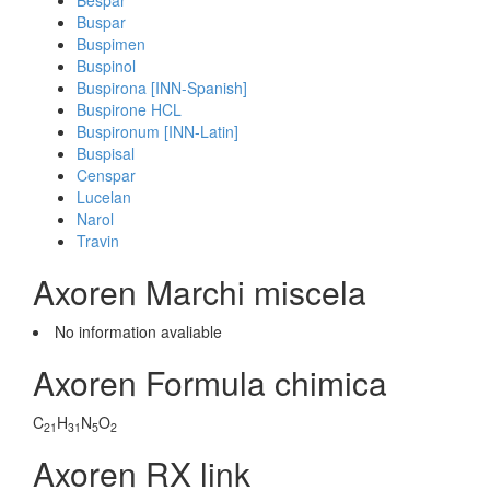
Bespar
Buspar
Buspimen
Buspinol
Buspirona [INN-Spanish]
Buspirone HCL
Buspironum [INN-Latin]
Buspisal
Censpar
Lucelan
Narol
Travin
Axoren Marchi miscela
No information avaliable
Axoren Formula chimica
C
H
N
O
21
31
5
2
Axoren RX link