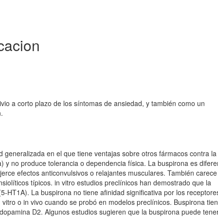
cacion
livio a corto plazo de los síntomas de ansiedad, y también como un
.
d generalizada en el que tiene ventajas sobre otros fármacos contra la
 y no produce tolerancia o dependencia física. La buspirona es difere
 ejerce efectos anticonvulsivos o relajantes musculares. También carece
olíticos típicos. in vitro estudios preclínicos han demostrado que la
(5-HT1A). La buspirona no tiene afinidad significativa por los receptore
vitro o in vivo cuando se probó en modelos preclínicos. Buspirona tie
 dopamina D2. Algunos estudios sugieren que la buspirona puede tene