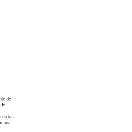
nte de
 de
s de las
ne una
r