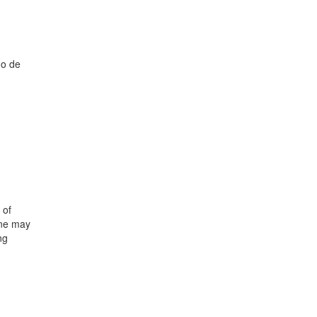
mo de
 of
one may
ng