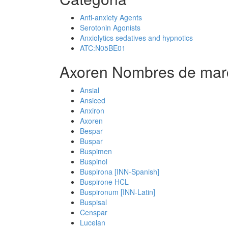
Anti-anxiety Agents
Serotonin Agonists
Anxiolytics sedatives and hypnotics
ATC:N05BE01
Axoren Nombres de mar
Ansial
Ansiced
Anxiron
Axoren
Bespar
Buspar
Buspimen
Buspinol
Buspirona [INN-Spanish]
Buspirone HCL
Buspironum [INN-Latin]
Buspisal
Censpar
Lucelan