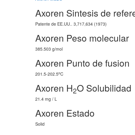
Axoren Sintesis de refer
Patente de EE.UU.. 3,717,634 (1973)
Axoren Peso molecular
385.503 g/mol
Axoren Punto de fusion
o
201.5-202.5
C
Axoren H
O Solubilidad
2
21.4 mg / L
Axoren Estado
Solid