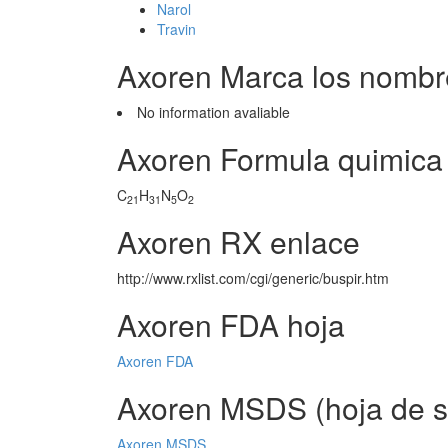
Narol
Travin
Axoren Marca los nombr
No information avaliable
Axoren Formula quimica
C
H
N
O
21
31
5
2
Axoren RX enlace
http://www.rxlist.com/cgi/generic/buspir.htm
Axoren FDA hoja
Axoren FDA
Axoren MSDS (hoja de s
Axoren MSDS