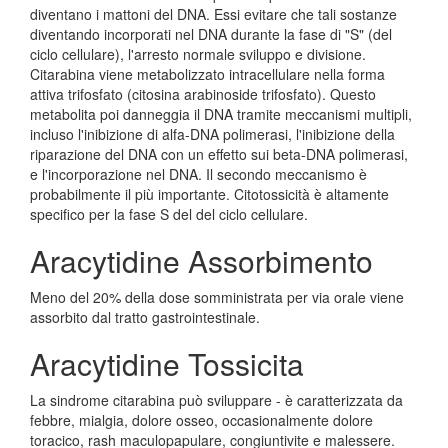
diventano i mattoni del DNA. Essi evitare che tali sostanze
diventando incorporati nel DNA durante la fase di "S" (del
ciclo cellulare), l'arresto normale sviluppo e divisione.
Citarabina viene metabolizzato intracellulare nella forma
attiva trifosfato (citosina arabinoside trifosfato). Questo
metabolita poi danneggia il DNA tramite meccanismi multipli,
incluso l'inibizione di alfa-DNA polimerasi, l'inibizione della
riparazione del DNA con un effetto sui beta-DNA polimerasi,
e l'incorporazione nel DNA. Il secondo meccanismo è
probabilmente il più importante. Citotossicità è altamente
specifico per la fase S del del ciclo cellulare.
Aracytidine Assorbimento
Meno del 20% della dose somministrata per via orale viene
assorbito dal tratto gastrointestinale.
Aracytidine Tossicita
La sindrome citarabina può sviluppare - è caratterizzata da
febbre, mialgia, dolore osseo, occasionalmente dolore
toracico, rash maculopapulare, congiuntivite e malessere.