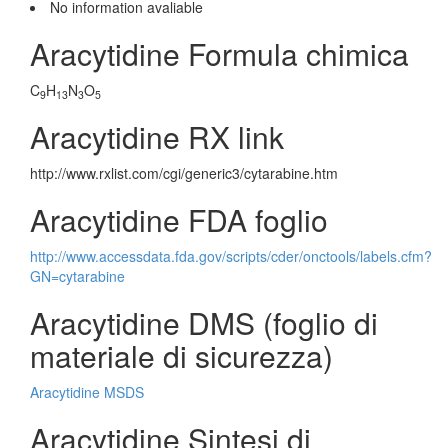
No information avaliable
Aracytidine Formula chimica
C
H
N
O
9
13
3
5
Aracytidine RX link
http://www.rxlist.com/cgi/generic3/cytarabine.htm
Aracytidine FDA foglio
http://www.accessdata.fda.gov/scripts/cder/onctools/labels.cfm?
GN=cytarabine
Aracytidine DMS (foglio di
materiale di sicurezza)
Aracytidine MSDS
Aracytidine Sintesi di