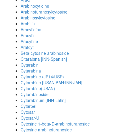
AraC
Arabinocytidine
Arabinofuranosylcytosine
Arabinosylcytosine
Arabitin
Aracytidine
Aracytin
Aracytine
Arafcyt
Beta-cytosine arabinoside
Citarabina [INN-Spanish]
Cytarabin
Cytarabina
Cytarabine (JP14/USP)
Cytarabine [USAN:BAN:INN:JAN]
Cytarabine(USAN)
Cytarabinoside
Cytarabinum [INN-Latin]
Cytarbel
Cytosar
Cytosar-U
Cytosine 1-beta-D-arabinofuranoside
Cytosine arabinofuranoside