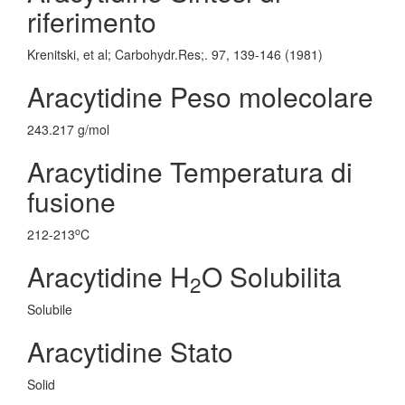
riferimento
Krenitski, et al; Carbohydr.Res;. 97, 139-146 (1981)
Aracytidine Peso molecolare
243.217 g/mol
Aracytidine Temperatura di
fusione
o
212-213
C
Aracytidine H
O Solubilita
2
Solubile
Aracytidine Stato
Solid