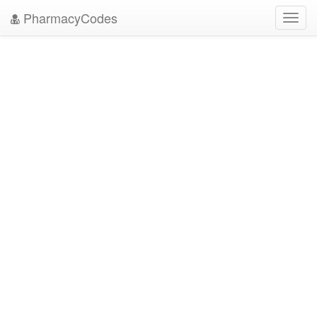
PharmacyCodes
Toggl
navig