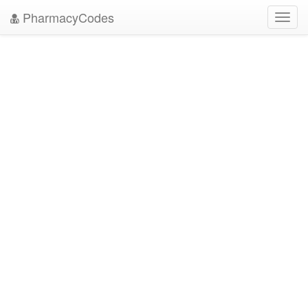
PharmacyCodes
Toggl
navig