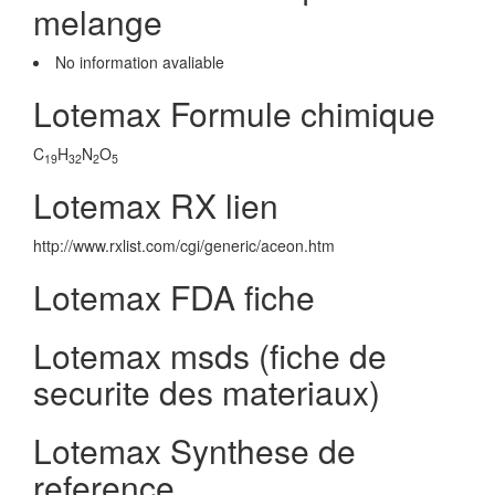
melange
No information avaliable
Lotemax Formule chimique
C
H
N
O
19
32
2
5
Lotemax RX lien
http://www.rxlist.com/cgi/generic/aceon.htm
Lotemax FDA fiche
Lotemax msds (fiche de
securite des materiaux)
Lotemax Synthese de
reference