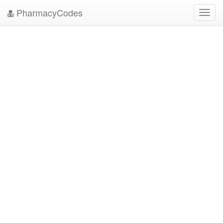
PharmacyCodes
Toggl
navig