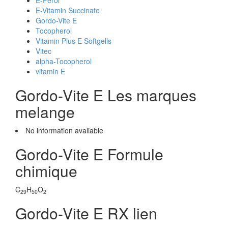
E-Ferol
E-Vitamin Succinate
Gordo-Vite E
Tocopherol
Vitamin Plus E Softgells
Vitec
alpha-Tocopherol
vitamin E
Gordo-Vite E Les marques
melange
No information avaliable
Gordo-Vite E Formule
chimique
C
H
O
29
50
2
Gordo-Vite E RX lien