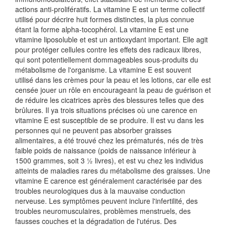
actions anti-prolifératifs. La vitamine E est un terme collectif
utilisé pour décrire huit formes distinctes, la plus connue
étant la forme alpha-tocophérol. La vitamine E est une
vitamine liposoluble et est un antioxydant important. Elle agit
pour protéger cellules contre les effets des radicaux libres,
qui sont potentiellement dommageables sous-produits du
métabolisme de l'organisme. La vitamine E est souvent
utilisé dans les crèmes pour la peau et les lotions, car elle est
censée jouer un rôle en encourageant la peau de guérison et
de réduire les cicatrices après des blessures telles que des
brûlures. Il ya trois situations précises où une carence en
vitamine E est susceptible de se produire. Il est vu dans les
personnes qui ne peuvent pas absorber graisses
alimentaires, a été trouvé chez les prématurés, nés de très
faible poids de naissance (poids de naissance inférieur à
1500 grammes, soit 3 ½ livres), et est vu chez les individus
atteints de maladies rares du métabolisme des graisses. Une
vitamine E carence est généralement caractérisée par des
troubles neurologiques dus à la mauvaise conduction
nerveuse. Les symptômes peuvent inclure l'infertilité, des
troubles neuromusculaires, problèmes menstruels, des
fausses couches et la dégradation de l'utérus. Des