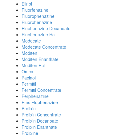
Elinol
Fluorfenazine
Fluorophenazine
Fluorphenazine
Fluphenazine Decanoate
Fluphenazine Hcl
Modecate
Modecate Concentrate
Moditen
Moditen Enanthate
Moditen Hcl
Omca
Pacinol
Permitil
Permitil Concentrate
Perphenazine
Pms Fluphenazine
Prolixin
Prolixin Concentrate
Prolixin Decanoate
Prolixin Enanthate
Prolixine