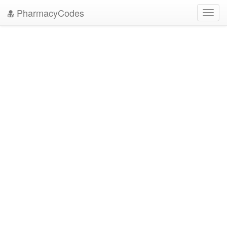
PharmacyCodes
Toggl
navig