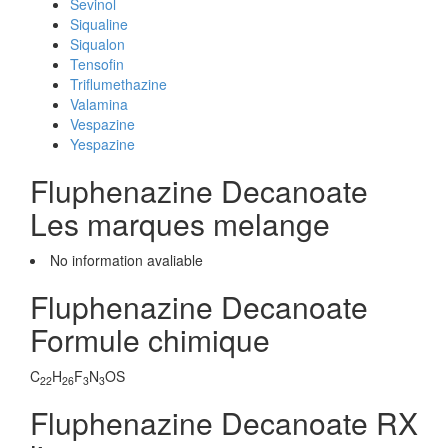
Sevinol
Siqualine
Siqualon
Tensofin
Triflumethazine
Valamina
Vespazine
Yespazine
Fluphenazine Decanoate
Les marques melange
No information avaliable
Fluphenazine Decanoate
Formule chimique
C
H
F
N
OS
22
26
3
3
Fluphenazine Decanoate RX