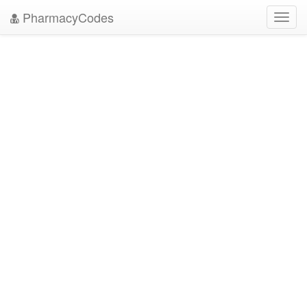
PharmacyCodes
Toggl
navig