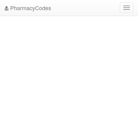
PharmacyCodes
Toggl
navig