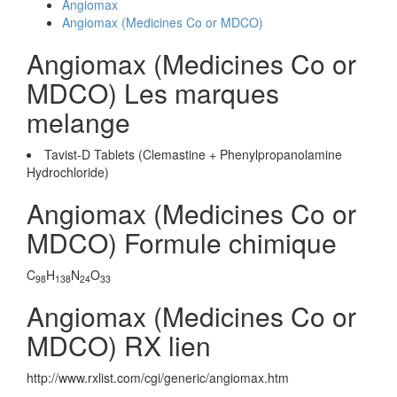
Angiomax
Angiomax (Medicines Co or MDCO)
Angiomax (Medicines Co or
MDCO) Les marques
melange
Tavist-D Tablets (Clemastine + Phenylpropanolamine
Hydrochloride)
Angiomax (Medicines Co or
MDCO) Formule chimique
C
H
N
O
98
138
24
33
Angiomax (Medicines Co or
MDCO) RX lien
http://www.rxlist.com/cgi/generic/angiomax.htm