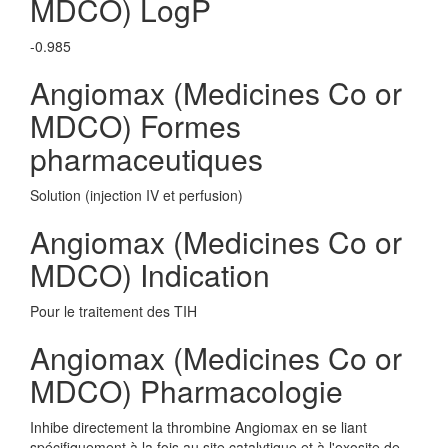
MDCO) LogP
-0.985
Angiomax (Medicines Co or
MDCO) Formes
pharmaceutiques
Solution (injection IV et perfusion)
Angiomax (Medicines Co or
MDCO) Indication
Pour le traitement des TIH
Angiomax (Medicines Co or
MDCO) Pharmacologie
Inhibe directement la thrombine Angiomax en se liant
spécifiquement à la fois au site catalytique et à l'exosite de