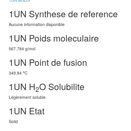
1UN MSDS
1UN Synthese de reference
Aucune information disponible
1UN Poids moleculaire
567.784 g/mol
1UN Point de fusion
o
349.84
C
1UN H
O Solubilite
2
Légèrement soluble
1UN Etat
Solid