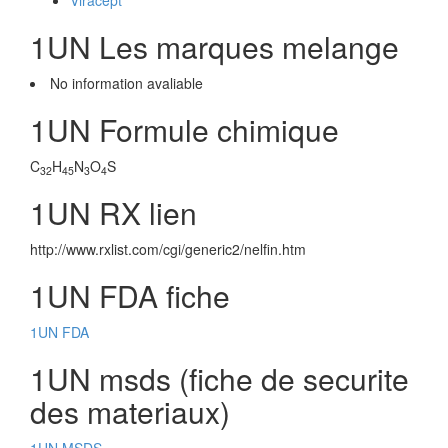
Viracept
1UN Les marques melange
No information avaliable
1UN Formule chimique
C
H
N
O
S
32
45
3
4
1UN RX lien
http://www.rxlist.com/cgi/generic2/nelfin.htm
1UN FDA fiche
1UN FDA
1UN msds (fiche de securite
des materiaux)