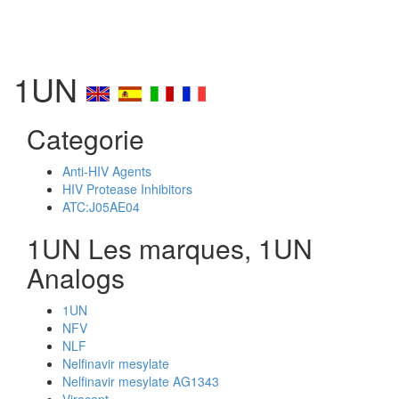
1UN
Categorie
Anti-HIV Agents
HIV Protease Inhibitors
ATC:J05AE04
1UN Les marques, 1UN
Analogs
1UN
NFV
NLF
Nelfinavir mesylate
Nelfinavir mesylate AG1343