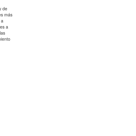
y de
ces más
 a
tes a
las
miento