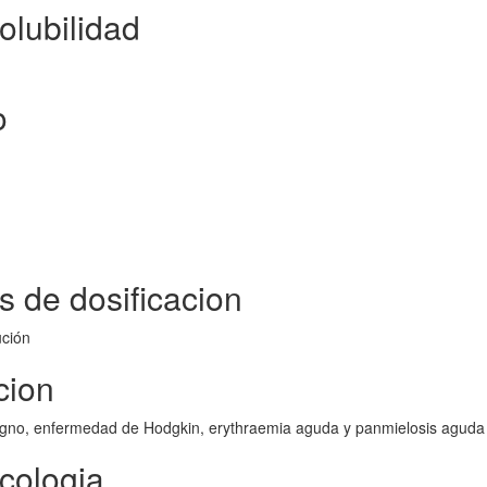
olubilidad
o
s de dosificacion
ución
cion
ligno, enfermedad de Hodgkin, erythraemia aguda y panmielosis aguda
cologia