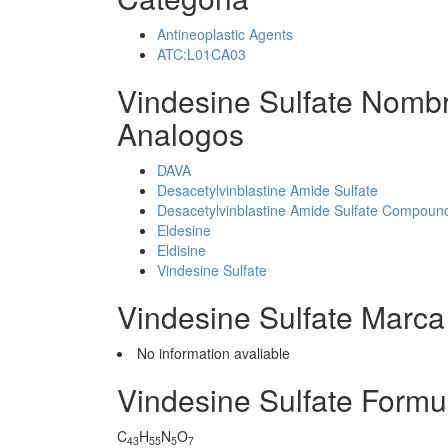
Antineoplastic Agents
ATC:L01CA03
Vindesine Sulfate Nombr
Analogos
DAVA
Desacetylvinblastine Amide Sulfate
Desacetylvinblastine Amide Sulfate Compound
Eldesine
Eldisine
Vindesine Sulfate
Vindesine Sulfate Marca
No information avaliable
Vindesine Sulfate Formu
C
H
N
O
43
55
5
7