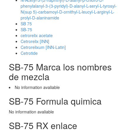
N-Acetyl-3-(2-naphthyl)-D-alanyl-p-chloro-D-
phenylalanyl-3-(3-pyridyl)-D-alanyl-L-seryl-L-tyrosyl-
N(sup 5)-carbamoyl-D-ornithyl-L-leucyl-L-arginyl-L-
prolyl-D-alaninamide
SB 75
SB-75
cetrorelix acetate
Cetrorelix [INN]
Cetrorelixum [INN-Latin]
Cetrotide
SB-75 Marca los nombres
de mezcla
No information avaliable
SB-75 Formula quimica
No information avaliable
SB-75 RX enlace