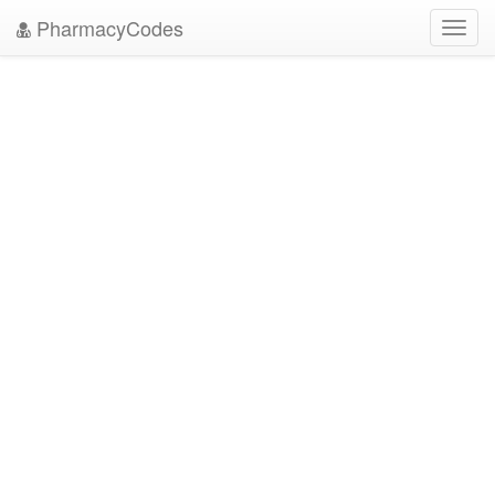
PharmacyCodes
Toggl
navig