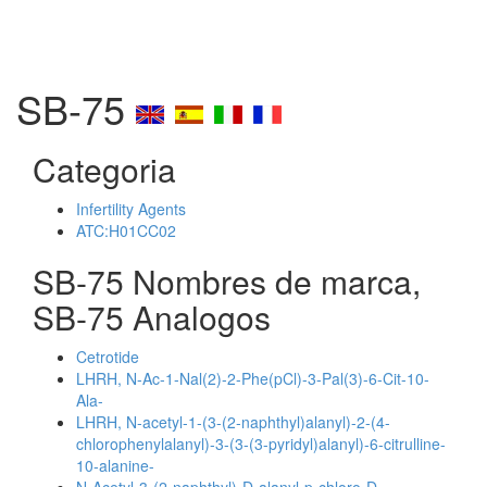
SB-75
Categoria
Infertility Agents
ATC:H01CC02
SB-75 Nombres de marca,
SB-75 Analogos
Cetrotide
LHRH, N-Ac-1-Nal(2)-2-Phe(pCl)-3-Pal(3)-6-Cit-10-
Ala-
LHRH, N-acetyl-1-(3-(2-naphthyl)alanyl)-2-(4-
chlorophenylalanyl)-3-(3-(3-pyridyl)alanyl)-6-citrulline-
10-alanine-