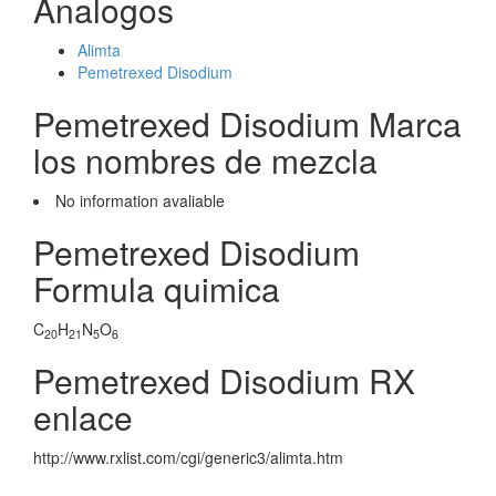
Analogos
Alimta
Pemetrexed Disodium
Pemetrexed Disodium Marca
los nombres de mezcla
No information avaliable
Pemetrexed Disodium
Formula quimica
C
H
N
O
20
21
5
6
Pemetrexed Disodium RX
enlace
http://www.rxlist.com/cgi/generic3/alimta.htm