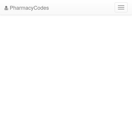
PharmacyCodes
Toggl
navig