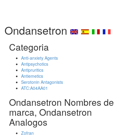
Ondansetron
Categoria
Anti-anxiety Agents
Antipsychotics
Antipruritics
Antiemetics
Serotonin Antagonists
ATC:A04AA01
Ondansetron Nombres de
marca, Ondansetron
Analogos
Zofran