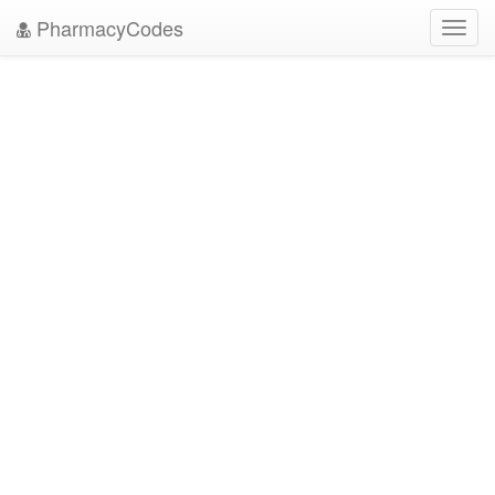
PharmacyCodes
Toggl
navig