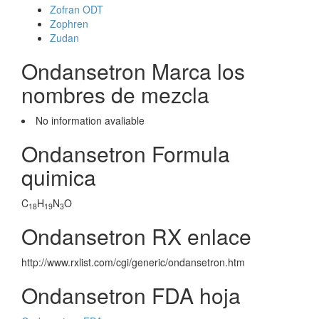
Zofran ODT
Zophren
Zudan
Ondansetron Marca los
nombres de mezcla
No information avaliable
Ondansetron Formula
quimica
C
H
N
O
18
19
3
Ondansetron RX enlace
http://www.rxlist.com/cgi/generic/ondansetron.htm
Ondansetron FDA hoja