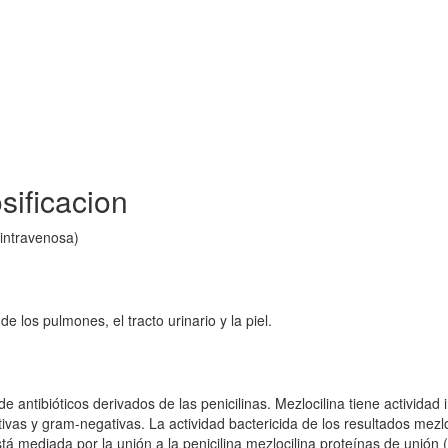
sificacion
 intravenosa)
e los pulmones, el tracto urinario y la piel.
a
de antibióticos derivados de las penicilinas. Mezlocilina tiene actividad i
ivas y gram-negativas. La actividad bactericida de los resultados mezlo
está mediada por la unión a la penicilina mezlocilina proteínas de unión 