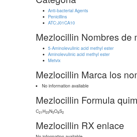
Anti-bacterial Agents
Penicillins
ATC:J01CA10
Mezlocillin Nombres de 
5-Aminolevulinic acid methyl ester
Aminolevulinic acid methyl ester
Metvix
Mezlocillin Marca los n
No information avaliable
Mezlocillin Formula quim
C
H
N
O
S
21
25
5
8
2
Mezlocillin RX enlace
No information avaliable