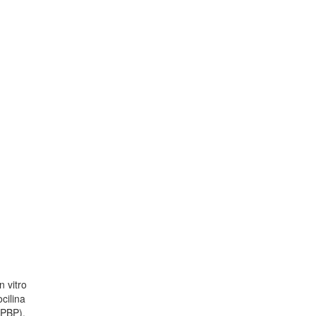
n vitro
cilina
(PBP).