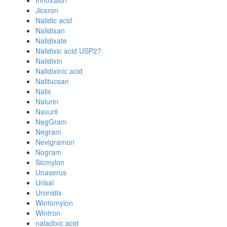
Innoxalon
Jicsron
Nalidic acid
Nalidixan
Nalidixate
Nalidixic acid USP27
Nalidixin
Nalidixinic acid
Nalitucsan
Nalix
Nalurin
Naxuril
NegGram
Negram
Nevigramon
Nogram
Sicmylon
Unaserus
Urisal
Uronidix
Wintomylon
Wintron
naladixic acid