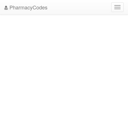
PharmacyCodes
Toggl
navig