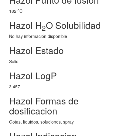
o
182
C
Hazol H
O Solubilidad
2
No hay información disponible
Hazol Estado
Solid
Hazol LogP
3.457
Hazol Formas de
dosificacion
Gotas, líquidos, soluciones, spray
Hazol Indicacion