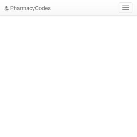
PharmacyCodes
Toggl
navig