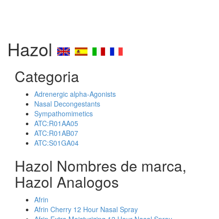
Hazol
Categoria
Adrenergic alpha-Agonists
Nasal Decongestants
Sympathomimetics
ATC:R01AA05
ATC:R01AB07
ATC:S01GA04
Hazol Nombres de marca,
Hazol Analogos
Afrin
Afrin Cherry 12 Hour Nasal Spray