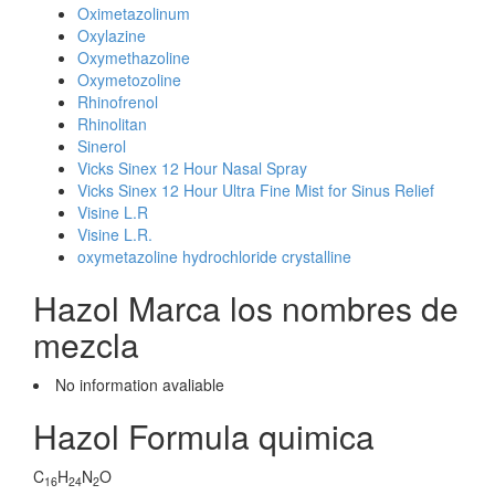
Oximetazolinum
Oxylazine
Oxymethazoline
Oxymetozoline
Rhinofrenol
Rhinolitan
Sinerol
Vicks Sinex 12 Hour Nasal Spray
Vicks Sinex 12 Hour Ultra Fine Mist for Sinus Relief
Visine L.R
Visine L.R.
oxymetazoline hydrochloride crystalline
Hazol Marca los nombres de
mezcla
No information avaliable
Hazol Formula quimica
C
H
N
O
16
24
2