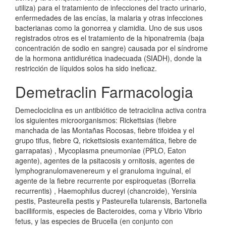
utiliza) para el tratamiento de infecciones del tracto urinario,
enfermedades de las encías, la malaria y otras infecciones
bacterianas como la gonorrea y clamidia. Uno de sus usos
registrados otros es el tratamiento de la hiponatremia (baja
concentración de sodio en sangre) causada por el síndrome
de la hormona antidiurética inadecuada (SIADH), donde la
restricción de líquidos solos ha sido ineficaz.
Demetraclin Farmacologia
Demeclociclina es un antibiótico de tetraciclina activa contra
los siguientes microorganismos: Rickettsias (fiebre
manchada de las Montañas Rocosas, fiebre tifoidea y el
grupo tifus, fiebre Q, rickettsiosis exantemática, fiebre de
garrapatas) , Mycoplasma pneumoniae (PPLO, Eaton
agente), agentes de la psitacosis y ornitosis, agentes de
lymphogranulomavenereum y el granuloma inguinal, el
agente de la fiebre recurrente por espiroquetas (Borrelia
recurrentis) , Haemophilus ducreyi (chancroide), Yersinia
pestis, Pasteurella pestis y Pasteurella tularensis, Bartonella
bacilliformis, especies de Bacteroides, coma y Vibrio Vibrio
fetus, y las especies de Brucella (en conjunto con