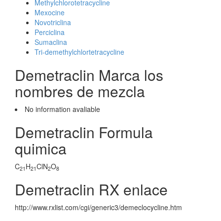
Methylchlorotetracycline
Mexocine
Novotriclina
Perciclina
Sumaclina
Tri-demethylchlortetracycline
Demetraclin Marca los
nombres de mezcla
No information avaliable
Demetraclin Formula
quimica
C
H
ClN
O
21
21
2
8
Demetraclin RX enlace
http://www.rxlist.com/cgi/generic3/demeclocycline.htm