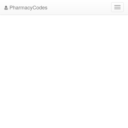
PharmacyCodes
Toggl
navig