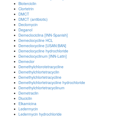
Bioterciclin
Clortetrin
DMCT
DMCT (antibiotic)
Declomycin
Deganol
Demeclociclina [INN-Spanish]
Demeclocycline HCL
Demeclocycline [USAN:BAN]
Demeclocycline hydrochloride
Demeclocyclinum [INN-Latin]
Demeclor
Demethylchlorotetracycline
Demethylchlortetracyclin
Demethylchlortetracycline
Demethylchlortetracycline hydrochloride
Demethylchlortetracyclinum
Demetraclin
Diuciclin
Elkamicina
Ledermycin
Ledermycin hydrochloride