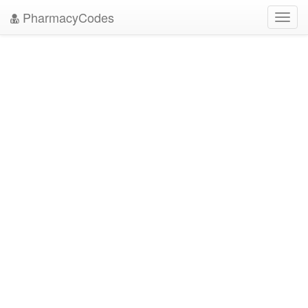
PharmacyCodes
Toggl
navig