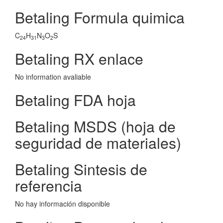
Betaling Formula quimica
C
H
N
O
S
24
31
3
2
Betaling RX enlace
No information avaliable
Betaling FDA hoja
Betaling MSDS (hoja de
seguridad de materiales)
Betaling Sintesis de
referencia
No hay información disponible