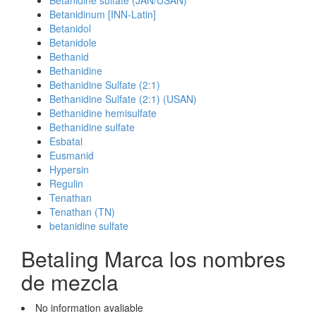
Betanidine sulfate (JAN/USAN)
Betanidinum [INN-Latin]
Betanidol
Betanidole
Bethanid
Bethanidine
Bethanidine Sulfate (2:1)
Bethanidine Sulfate (2:1) (USAN)
Bethanidine hemisulfate
Bethanidine sulfate
Esbatal
Eusmanid
Hypersin
Regulin
Tenathan
Tenathan (TN)
betanidine sulfate
Betaling Marca los nombres
de mezcla
No information avaliable