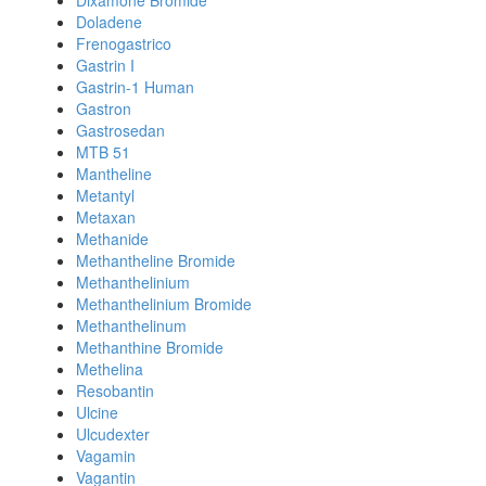
Dixamone Bromide
Doladene
Frenogastrico
Gastrin I
Gastrin-1 Human
Gastron
Gastrosedan
MTB 51
Mantheline
Metantyl
Metaxan
Methanide
Methantheline Bromide
Methanthelinium
Methanthelinium Bromide
Methanthelinum
Methanthine Bromide
Methelina
Resobantin
Ulcine
Ulcudexter
Vagamin
Vagantin