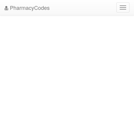
PharmacyCodes
Toggl
navig