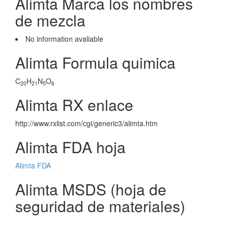
Alimta Marca los nombres
de mezcla
No information avaliable
Alimta Formula quimica
C
H
N
O
20
21
5
6
Alimta RX enlace
http://www.rxlist.com/cgi/generic3/alimta.htm
Alimta FDA hoja
Alimta FDA
Alimta MSDS (hoja de
seguridad de materiales)