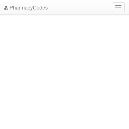
PharmacyCodes
Toggl
navig