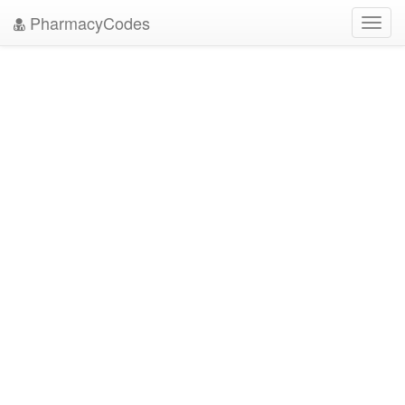
PharmacyCodes
Toggl
navig