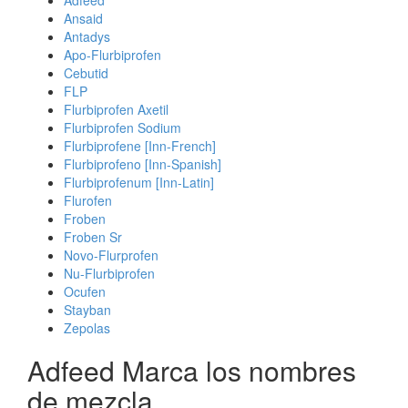
Adfeed
Ansaid
Antadys
Apo-Flurbiprofen
Cebutid
FLP
Flurbiprofen Axetil
Flurbiprofen Sodium
Flurbiprofene [Inn-French]
Flurbiprofeno [Inn-Spanish]
Flurbiprofenum [Inn-Latin]
Flurofen
Froben
Froben Sr
Novo-Flurprofen
Nu-Flurbiprofen
Ocufen
Stayban
Zepolas
Adfeed Marca los nombres
de mezcla