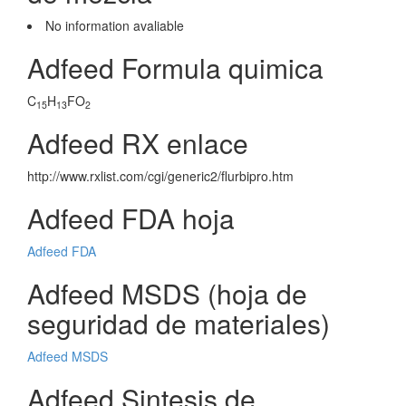
No information avaliable
Adfeed Formula quimica
C
H
FO
15
13
2
Adfeed RX enlace
http://www.rxlist.com/cgi/generic2/flurbipro.htm
Adfeed FDA hoja
Adfeed FDA
Adfeed MSDS (hoja de
seguridad de materiales)
Adfeed MSDS
Adfeed Sintesis de