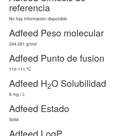
referencia
No hay información disponible
Adfeed Peso molecular
244.261 g/mol
Adfeed Punto de fusion
o
110-111
C
Adfeed H
O Solubilidad
2
8 mg / L
Adfeed Estado
Solid
Adfeed LogP