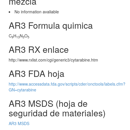
mezcla
No information avaliable
AR3 Formula quimica
C
H
N
O
9
13
3
5
AR3 RX enlace
http://www.rxlist.com/cgi/generic3/cytarabine.htm
AR3 FDA hoja
http://www.accessdata.fda.gov/scripts/cder/onctools/labels.cfm?
GN=cytarabine
AR3 MSDS (hoja de
seguridad de materiales)
AR3 MSDS