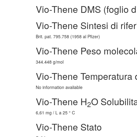
Vio-Thene DMS (foglio di
Vio-Thene Sintesi di rife
Brit. pat. 795.758 (1958 al Pfizer)
Vio-Thene Peso molecol
344.448 g/mol
Vio-Thene Temperatura d
No information avaliable
Vio-Thene H
O Solubilit
2
6,61 mg / L a 25 ° C
Vio-Thene Stato