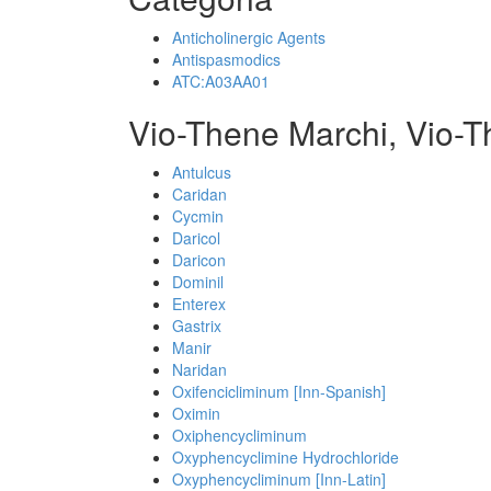
Anticholinergic Agents
Antispasmodics
ATC:A03AA01
Vio-Thene Marchi, Vio-T
Antulcus
Caridan
Cycmin
Daricol
Daricon
Dominil
Enterex
Gastrix
Manir
Naridan
Oxifencicliminum [Inn-Spanish]
Oximin
Oxiphencycliminum
Oxyphencyclimine Hydrochloride
Oxyphencycliminum [Inn-Latin]