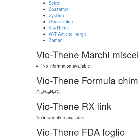
Setrol
Spazamin
Syklifen
Ulcociclinina
Vio-Thene
W-T Anticholinergic
Zamanil
Vio-Thene Marchi misce
No information avaliable
Vio-Thene Formula chim
C
H
N
O
20
28
2
3
Vio-Thene RX link
No information avaliable
Vio-Thene FDA foglio