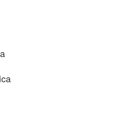
la
ica