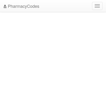
PharmacyCodes
Toggl
navig