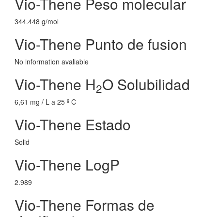
Vio-Thene Peso molecular
344.448 g/mol
Vio-Thene Punto de fusion
No information avaliable
Vio-Thene H
O Solubilidad
2
6,61 mg / L a 25 º C
Vio-Thene Estado
Solid
Vio-Thene LogP
2.989
Vio-Thene Formas de