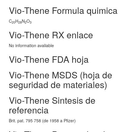
Vio-Thene Formula quimica
C
H
N
O
20
28
2
3
Vio-Thene RX enlace
No information avaliable
Vio-Thene FDA hoja
Vio-Thene MSDS (hoja de
seguridad de materiales)
Vio-Thene Sintesis de
referencia
Brit. pat. 795 758 (de 1958 a Pfizer)