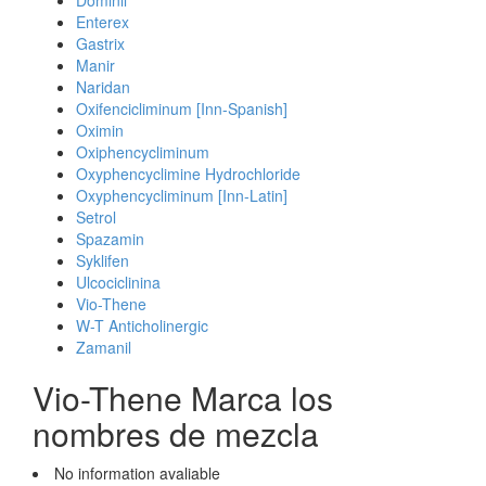
Dominil
Enterex
Gastrix
Manir
Naridan
Oxifencicliminum [Inn-Spanish]
Oximin
Oxiphencycliminum
Oxyphencyclimine Hydrochloride
Oxyphencycliminum [Inn-Latin]
Setrol
Spazamin
Syklifen
Ulcociclinina
Vio-Thene
W-T Anticholinergic
Zamanil
Vio-Thene Marca los
nombres de mezcla
No information avaliable