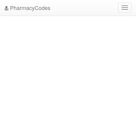
PharmacyCodes
Toggl
navig