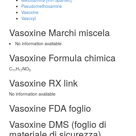
Metoxamina [Inn-Spanish]
Pseudomethoxamine
Vasoxine
Vasoxyl
Vasoxine Marchi miscela
No information avaliable
Vasoxine Formula chimica
C
H
NO
11
17
3
Vasoxine RX link
No information avaliable
Vasoxine FDA foglio
Vasoxine DMS (foglio di
materiale di sicurezza)