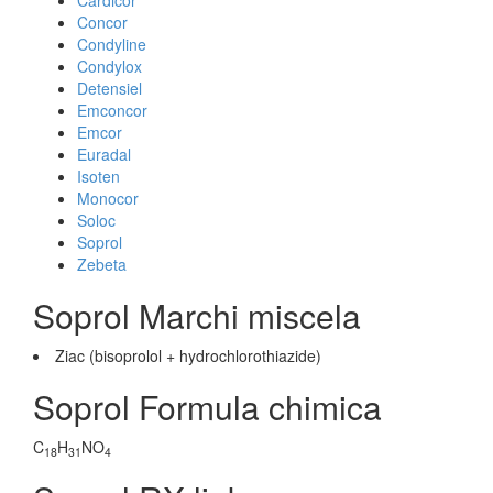
Cardicor
Concor
Condyline
Condylox
Detensiel
Emconcor
Emcor
Euradal
Isoten
Monocor
Soloc
Soprol
Zebeta
Soprol Marchi miscela
Ziac (bisoprolol + hydrochlorothiazide)
Soprol Formula chimica
C
H
NO
18
31
4