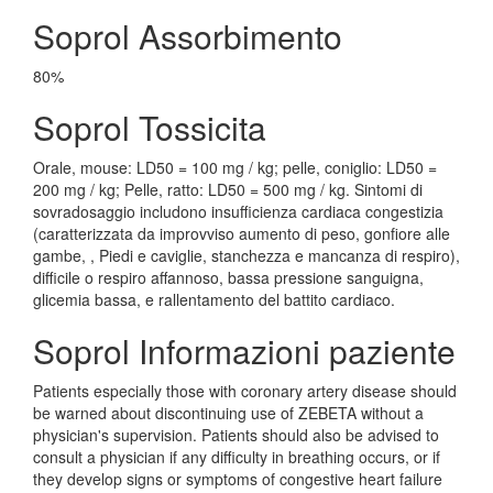
Soprol Assorbimento
80%
Soprol Tossicita
Orale, mouse: LD50 = 100 mg / kg; pelle, coniglio: LD50 =
200 mg / kg; Pelle, ratto: LD50 = 500 mg / kg. Sintomi di
sovradosaggio includono insufficienza cardiaca congestizia
(caratterizzata da improvviso aumento di peso, gonfiore alle
gambe, , Piedi e caviglie, stanchezza e mancanza di respiro),
difficile o respiro affannoso, bassa pressione sanguigna,
glicemia bassa, e rallentamento del battito cardiaco.
Soprol Informazioni paziente
Patients especially those with coronary artery disease should
be warned about discontinuing use of ZEBETA without a
physician's supervision. Patients should also be advised to
consult a physician if any difficulty in breathing occurs, or if
they develop signs or symptoms of congestive heart failure