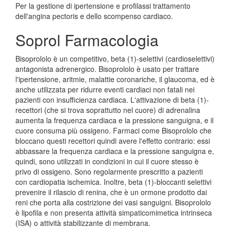
Per la gestione di ipertensione e profilassi trattamento
dell'angina pectoris e dello scompenso cardiaco.
Soprol Farmacologia
Bisoprololo è un competitivo, beta (1)-selettivi (cardioselettivi)
antagonista adrenergico. Bisoprololo è usato per trattare
l'ipertensione, aritmie, malattie coronariche, il glaucoma, ed è
anche utilizzata per ridurre eventi cardiaci non fatali nei
pazienti con insufficienza cardiaca. L'attivazione di beta (1)-
recettori (che si trova soprattutto nel cuore) di adrenalina
aumenta la frequenza cardiaca e la pressione sanguigna, e il
cuore consuma più ossigeno. Farmaci come Bisoprololo che
bloccano questi recettori quindi avere l'effetto contrario: essi
abbassare la frequenza cardiaca e la pressione sanguigna e,
quindi, sono utilizzati in condizioni in cui il cuore stesso è
privo di ossigeno. Sono regolarmente prescritto a pazienti
con cardiopatia ischemica. Inoltre, beta (1)-bloccanti selettivi
prevenire il rilascio di renina, che è un ormone prodotto dai
reni che porta alla costrizione dei vasi sanguigni. Bisoprololo
è lipofila e non presenta attività simpaticomimetica intrinseca
(ISA) o attività stabilizzante di membrana.