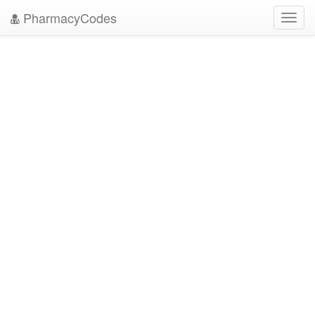
PharmacyCodes
Toggl
navig