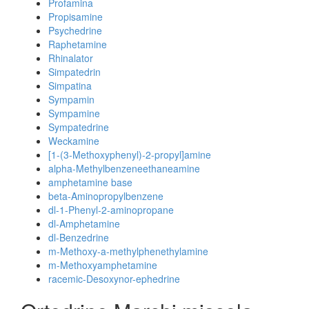
Profamina
Propisamine
Psychedrine
Raphetamine
Rhinalator
Simpatedrin
Simpatina
Sympamin
Sympamine
Sympatedrine
Weckamine
[1-(3-Methoxyphenyl)-2-propyl]amine
alpha-Methylbenzeneethaneamine
amphetamine base
beta-Aminopropylbenzene
dl-1-Phenyl-2-aminopropane
dl-Amphetamine
dl-Benzedrine
m-Methoxy-a-methylphenethylamine
m-Methoxyamphetamine
racemic-Desoxynor-ephedrine