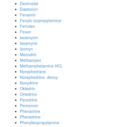
Dextrostat
Elastonon
Fenamin
Fenylo-izopropylaminyl
Ferndex
Finam
Isoamycin
Isoamyne
Isomyn
Mecodrin
Methampex
Methamphetamine HCL
Norephedrane
Norephedrine, deoxy-
Novydrine
Oktedrin
Ortedrine
Paredrine
Percomon
Phenamine
Phenedrine
Phenylisopropylamine