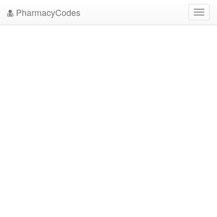
PharmacyCodes
Toggl
navig