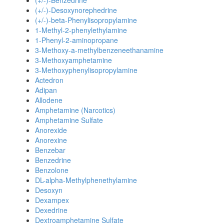
(+/-)-Benzedrine
(+/-)-Desoxynorephedrine
(+/-)-beta-Phenylisopropylamine
1-Methyl-2-phenylethylamine
1-Phenyl-2-aminopropane
3-Methoxy-a-methylbenzeneethanamine
3-Methoxyamphetamine
3-Methoxyphenylisopropylamine
Actedron
Adipan
Allodene
Amphetamine (Narcotics)
Amphetamine Sulfate
Anorexide
Anorexine
Benzebar
Benzedrine
Benzolone
DL-alpha-Methylphenethylamine
Desoxyn
Dexampex
Dexedrine
Dextroamphetamine Sulfate