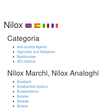
Nilox
Categoria
Anti-anxiety Agents
Hypnotics and Sedatives
Barbiturates
ATC:N05CA
Nilox Marchi, Nilox Analoghi
Butabarb
Butabarbital Sodium
Butabarbitone
Butalan
Butatab
Butatal