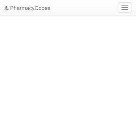
PharmacyCodes
Toggl
navig