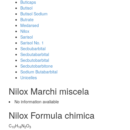
Buticaps
Butisol
Butisol Sodium
Butrate
Medarsed
Nilox
Sarisol
Sarisol No. 1
Secbubarbital
Secbutabarbital
Secbutobarbital
Secbutobarbitone
Sodium Butabarbital
Unicelles
Nilox Marchi miscela
No information avaliable
Nilox Formula chimica
C
H
N
O
10
16
2
3