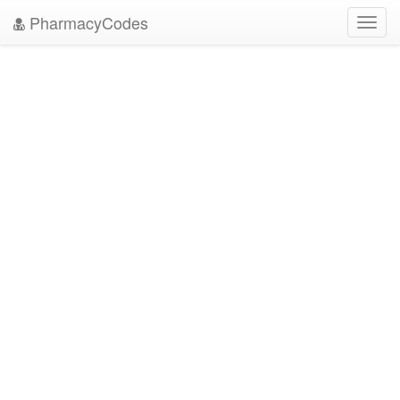
PharmacyCodes
Toggl
navig