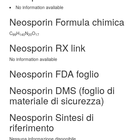
No information avaliable
Neosporin Formula chimica
C
H
N
O
99
140
20
17
Neosporin RX link
No information avaliable
Neosporin FDA foglio
Neosporin DMS (foglio di
materiale di sicurezza)
Neosporin Sintesi di
riferimento
Nessuna informazione disponibile