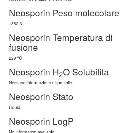
Neosporin Peso molecolare
1882.3
Neosporin Temperatura di
fusione
o
229
C
Neosporin H
O Solubilita
2
Nessuna informazione disponibile
Neosporin Stato
Liquid
Neosporin LogP
No information avaliable