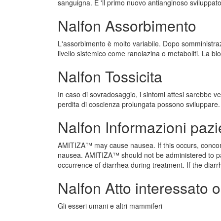
sanguigna. E 'il primo nuovo antianginoso sviluppato 
Nalfon Assorbimento
L'assorbimento è molto variabile. Dopo somministraz
livello sistemico come ranolazina o metaboliti. La bio
Nalfon Tossicita
In caso di sovradosaggio, i sintomi attesi sarebbe ve
perdita di coscienza prolungata possono sviluppare.
Nalfon Informazioni pazi
AMITIZA™ may cause nausea. If this occurs, conco
nausea. AMITIZA™ should not be administered to pat
occurrence of diarrhea during treatment. If the dia
Nalfon Atto interessato 
Gli esseri umani e altri mammiferi