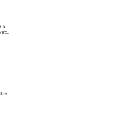
e a
 76%.
n
ible