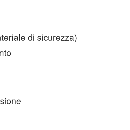
teriale di sicurezza)
ento
usione