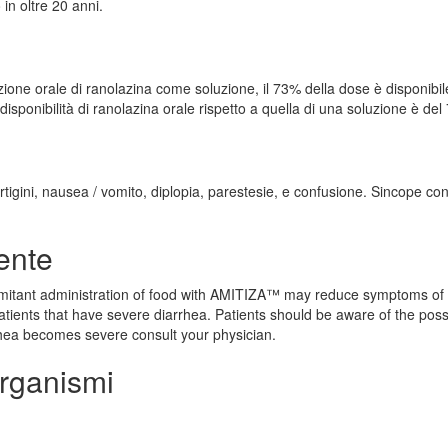
in oltre 20 anni.
ione orale di ranolazina come soluzione, il 73% della dose è disponibil
disponibilità di ranolazina orale rispetto a quella di una soluzione è del
rtigini, nausea / vomito, diplopia, parestesie, e confusione. Sincope co
ente
mitant administration of food with AMITIZA™ may reduce symptoms of
ients that have severe diarrhea. Patients should be aware of the poss
rrhea becomes severe consult your physician.
organismi