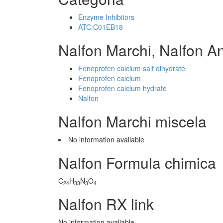
Enzyme Inhibitors
ATC:C01EB18
Nalfon Marchi, Nalfon A
Feneprofen calcium salt dihydrate
Fenoprofen calcium
Fenoprofen calcium hydrate
Nalfon
Nalfon Marchi miscela
No information avaliable
Nalfon Formula chimica
C
H
N
O
24
33
3
4
Nalfon RX link
No information avaliable