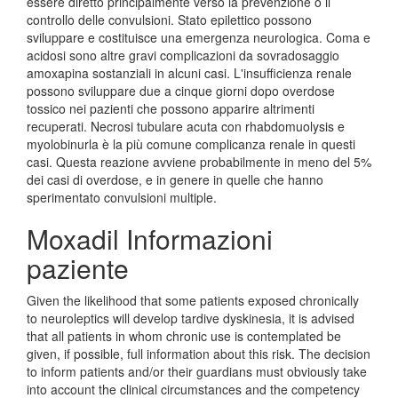
essere diretto principalmente verso la prevenzione o il
controllo delle convulsioni. Stato epilettico possono
sviluppare e costituisce una emergenza neurologica. Coma e
acidosi sono altre gravi complicazioni da sovradosaggio
amoxapina sostanziali in alcuni casi. L'insufficienza renale
possono sviluppare due a cinque giorni dopo overdose
tossico nei pazienti che possono apparire altrimenti
recuperati. Necrosi tubulare acuta con rhabdomuolysis e
myolobinurla è la più comune complicanza renale in questi
casi. Questa reazione avviene probabilmente in meno del 5%
dei casi di overdose, e in genere in quelle che hanno
sperimentato convulsioni multiple.
Moxadil Informazioni
paziente
Given the likelihood that some patients exposed chronically
to neuroleptics will develop tardive dyskinesia, it is advised
that all patients in whom chronic use is contemplated be
given, if possible, full information about this risk. The decision
to inform patients and/or their guardians must obviously take
into account the clinical circumstances and the competency