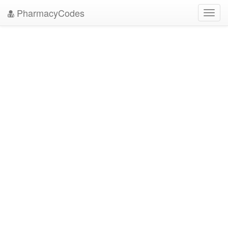
PharmacyCodes
Toggl
navig