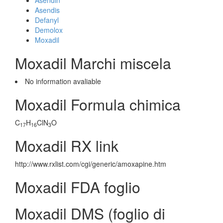
Asendin
Asendis
Defanyl
Demolox
Moxadil
Moxadil Marchi miscela
No information avaliable
Moxadil Formula chimica
C
H
ClN
O
17
16
3
Moxadil RX link
http://www.rxlist.com/cgi/generic/amoxapine.htm
Moxadil FDA foglio
Moxadil DMS (foglio di