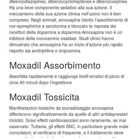
dibenzodiazepines, dibenzocycloheptenes e dibenzoxepines.
Ha una lieve componente sedativo alla sua azione. Il
meccanismo della sua azione clinica nell'uomo non è ben
compreso. Negli animali, amoxapina ridotto l'assorbimento di
nor-epinephirine e serotonina e bloccato la risposta dei
recettori della dopamina a dopamina Amoxapina non è un
inibitore della monoamino ossidasi. Studi clinici hanno
dimostrato che amoxapina ha un inizio d'azione più rapido
rispetto sia amitriptilina o imipramina
Moxadil Assorbimento
Assorbita rapidamente e raggiunge livelli ematici di picco di
circa 90 minuti dopo l'ingestione
Moxadil Tossicita
Manifestazioni tossiche da sovradosaggio amoxapina
differiscono significativamente da quelle di altri antidepressivi
triciclici. Gravi effetti cardiovascolari sono raramente, se mai
osservato. Tuttavia, gli effetti SNC, in particolare grande male
convulsioni, si verificano di frequente, e il trattamento deve