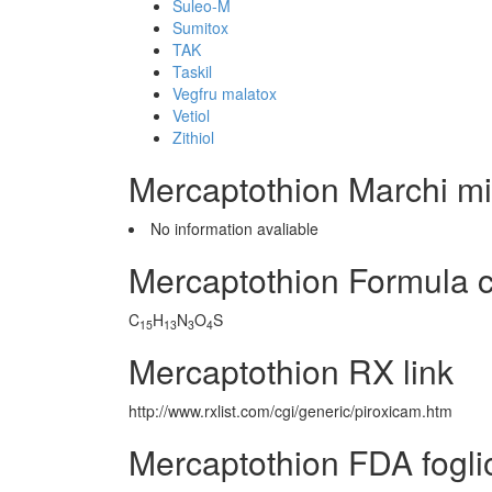
Suleo-M
Sumitox
TAK
Taskil
Vegfru malatox
Vetiol
Zithiol
Mercaptothion Marchi mi
No information avaliable
Mercaptothion Formula 
C
H
N
O
S
15
13
3
4
Mercaptothion RX link
http://www.rxlist.com/cgi/generic/piroxicam.htm
Mercaptothion FDA fogli