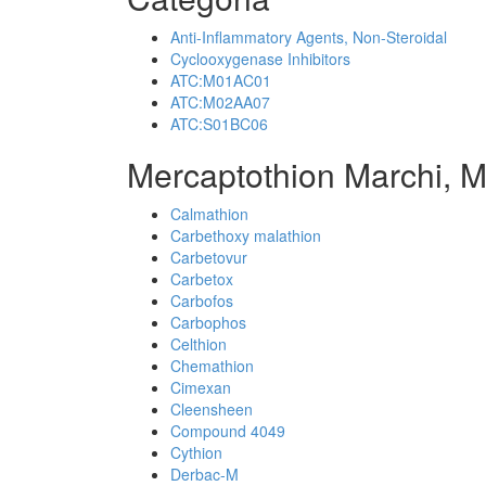
Anti-Inflammatory Agents, Non-Steroidal
Cyclooxygenase Inhibitors
ATC:M01AC01
ATC:M02AA07
ATC:S01BC06
Mercaptothion Marchi, M
Calmathion
Carbethoxy malathion
Carbetovur
Carbetox
Carbofos
Carbophos
Celthion
Chemathion
Cimexan
Cleensheen
Compound 4049
Cythion
Derbac-M