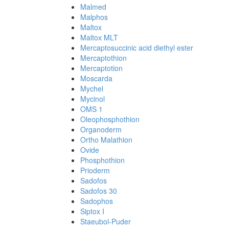
Malmed
Malphos
Maltox
Maltox MLT
Mercaptosuccinic acid diethyl ester
Mercaptothion
Mercaptotion
Moscarda
Mychel
Mycinol
OMS 1
Oleophosphothion
Organoderm
Ortho Malathion
Ovide
Phosphothion
Prioderm
Sadofos
Sadofos 30
Sadophos
Siptox I
Staeubol-Puder