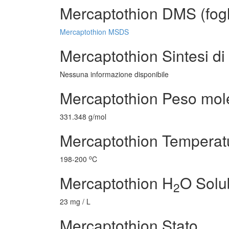
Mercaptothion DMS (fogli
Mercaptothion MSDS
Mercaptothion Sintesi di 
Nessuna informazione disponibile
Mercaptothion Peso mol
331.348 g/mol
Mercaptothion Temperatu
o
198-200
C
Mercaptothion H
O Solub
2
23 mg / L
Mercaptothion Stato