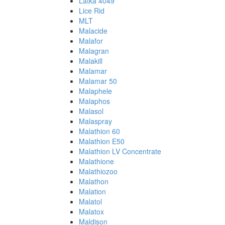
Latka 4049
Lice Rid
MLT
Malacide
Malafor
Malagran
Malakill
Malamar
Malamar 50
Malaphele
Malaphos
Malasol
Malaspray
Malathion 60
Malathion E50
Malathion LV Concentrate
Malathione
Malathiozoo
Malathon
Malation
Malatol
Malatox
Maldison