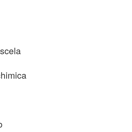
scela
chimica
o