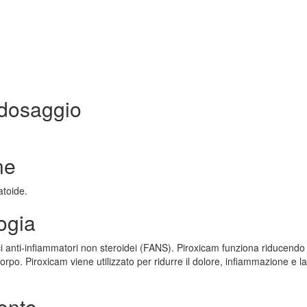
 dosaggio
ne
atoide.
ogia
i anti-infiammatori non steroidei (FANS). Piroxicam funziona riducendo 
po. Piroxicam viene utilizzato per ridurre il dolore, infiammazione e la 
ento