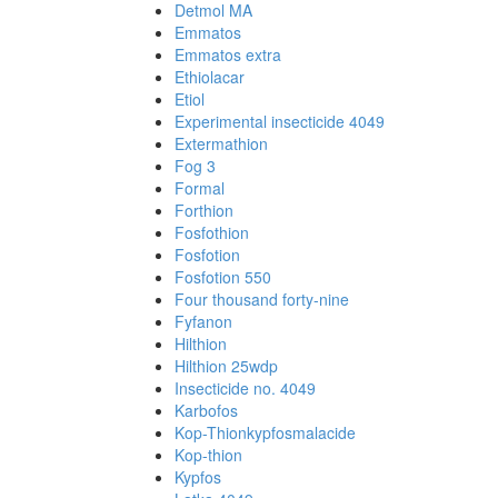
Detmol MA
Emmatos
Emmatos extra
Ethiolacar
Etiol
Experimental insecticide 4049
Extermathion
Fog 3
Formal
Forthion
Fosfothion
Fosfotion
Fosfotion 550
Four thousand forty-nine
Fyfanon
Hilthion
Hilthion 25wdp
Insecticide no. 4049
Karbofos
Kop-Thionkypfosmalacide
Kop-thion
Kypfos