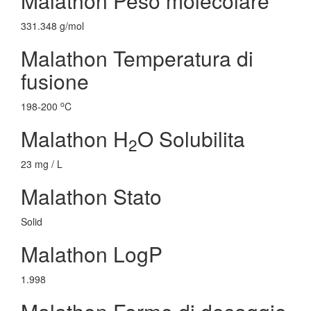
Malathon Peso molecolare
331.348 g/mol
Malathon Temperatura di
fusione
o
198-200
C
Malathon H
O Solubilita
2
23 mg / L
Malathon Stato
Solid
Malathon LogP
1.998