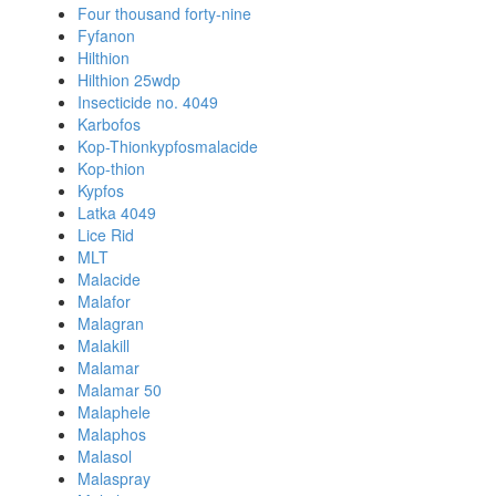
Four thousand forty-nine
Fyfanon
Hilthion
Hilthion 25wdp
Insecticide no. 4049
Karbofos
Kop-Thionkypfosmalacide
Kop-thion
Kypfos
Latka 4049
Lice Rid
MLT
Malacide
Malafor
Malagran
Malakill
Malamar
Malamar 50
Malaphele
Malaphos
Malasol
Malaspray