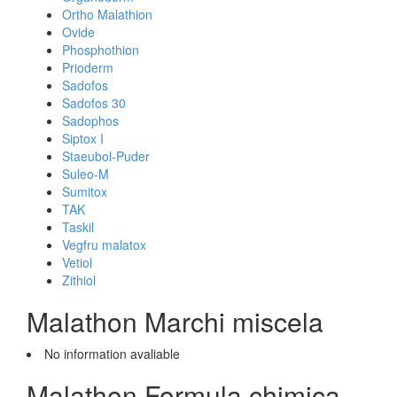
Ortho Malathion
Ovide
Phosphothion
Prioderm
Sadofos
Sadofos 30
Sadophos
Siptox I
Staeubol-Puder
Suleo-M
Sumitox
TAK
Taskil
Vegfru malatox
Vetiol
Zithiol
Malathon Marchi miscela
No information avaliable
Malathon Formula chimica