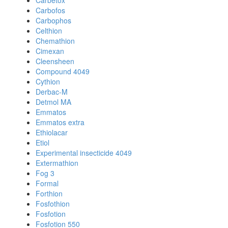
Carbetox
Carbofos
Carbophos
Celthion
Chemathion
Cimexan
Cleensheen
Compound 4049
Cythion
Derbac-M
Detmol MA
Emmatos
Emmatos extra
Ethiolacar
Etiol
Experimental insecticide 4049
Extermathion
Fog 3
Formal
Forthion
Fosfothion
Fosfotion
Fosfotion 550