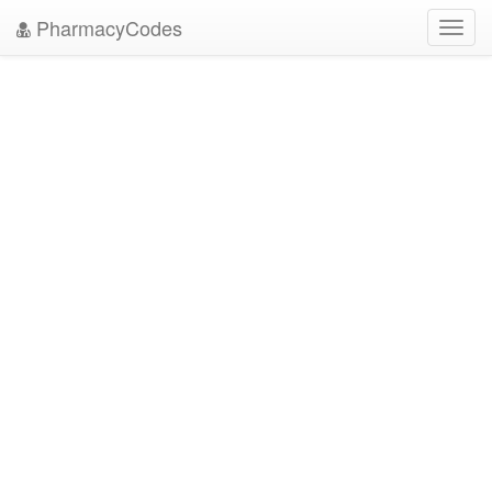
PharmacyCodes
Toggl
navig