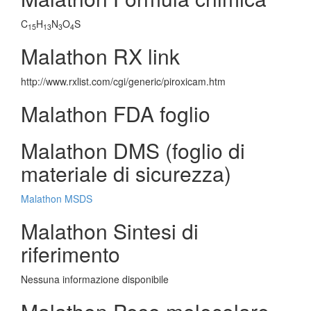
C
H
N
O
S
15
13
3
4
Malathon RX link
http://www.rxlist.com/cgi/generic/piroxicam.htm
Malathon FDA foglio
Malathon DMS (foglio di
materiale di sicurezza)
Malathon MSDS
Malathon Sintesi di
riferimento
Nessuna informazione disponibile