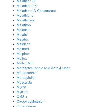
Malathion 60
Malathion E50
Malathion LV Concentrate
Malathione
Malathiozoo
Malathon
Malation
Malatol
Malatox
Maldison
Malmed
Malphos
Maltox
Maltox MLT
Mercaptosuccinic acid diethyl ester
Mercaptothion
Mercaptotion
Moscarda
Mychel
Mycinol
OMS 1
Oleophosphothion
Organoderm