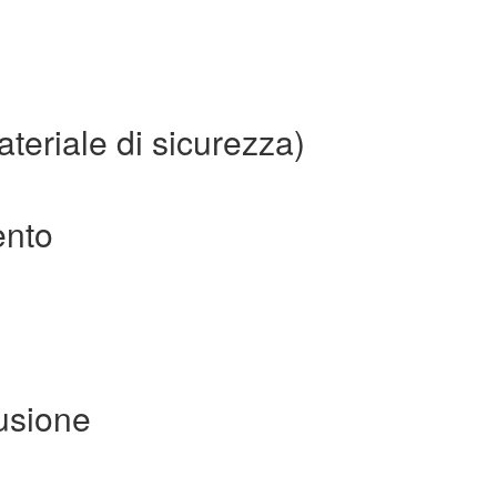
teriale di sicurezza)
ento
usione