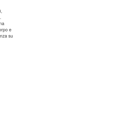
3,
.
una
orpo e
enza su