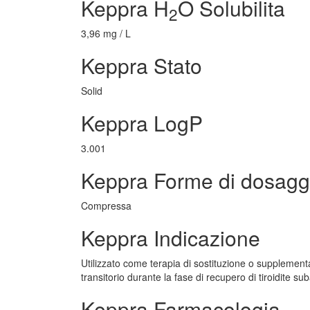
Keppra H
O Solubilita
2
3,96 mg / L
Keppra Stato
Solid
Keppra LogP
3.001
Keppra Forme di dosagg
Compressa
Keppra Indicazione
Utilizzato come terapia di sostituzione o supplementa
transitorio durante la fase di recupero di tiroidite su
Keppra Farmacologia