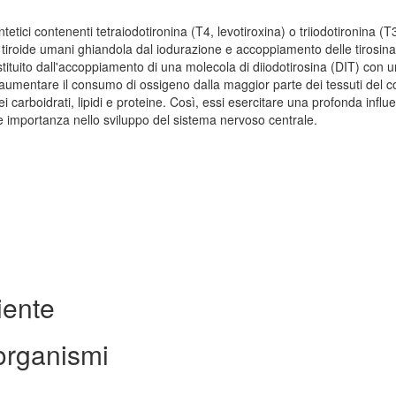
etici contenenti tetraiodotironina (T4, levotiroxina) o triiodotironina (T
a tiroide umani ghiandola dal iodurazione e accoppiamento delle tirosina
stituito dall'accoppiamento di una molecola di diiodotirosina (DIT) con 
umentare il consumo di ossigeno dalla maggior parte dei tessuti del c
carboidrati, lipidi e proteine. Così, essi esercitare una profonda influ
re importanza nello sviluppo del sistema nervoso centrale.
iente
organismi