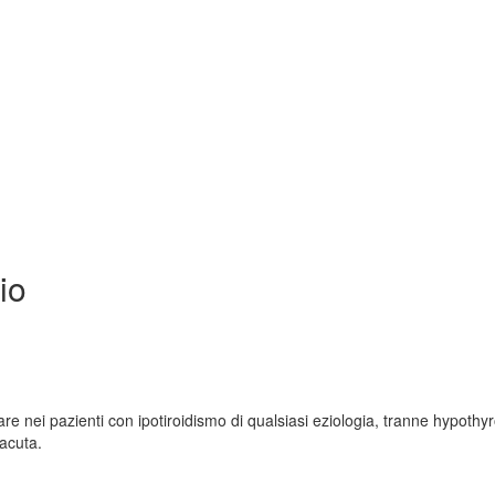
io
re nei pazienti con ipotiroidismo di qualsiasi eziologia, tranne hypothy
bacuta.