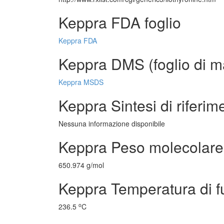
Keppra FDA foglio
Keppra FDA
Keppra DMS (foglio di ma
Keppra MSDS
Keppra Sintesi di riferim
Nessuna informazione disponibile
Keppra Peso molecolare
650.974 g/mol
Keppra Temperatura di f
o
236.5
C