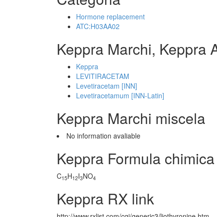
Hormone replacement
ATC:H03AA02
Keppra Marchi, Keppra 
Keppra
LEVITIRACETAM
Levetiracetam [INN]
Levetiracetamum [INN-Latin]
Keppra Marchi miscela
No information avaliable
Keppra Formula chimica
C
H
I
NO
15
12
3
4
Keppra RX link
http://www.rxlist.com/cgi/generic3/liothyronine.htm