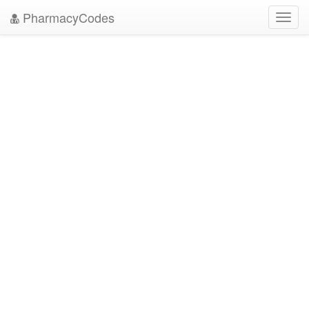
PharmacyCodes
Toggl
navig