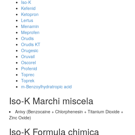
Iso-K
Kefenid
Ketopron
Lertus
Menamin
Meprofen
Orudis
Orudis KT
Orugesic
Oruvail
Oscorel
Profenid
Toprec
Toprek
m-Benzoylhydratropic acid
Iso-K Marchi miscela
Anivy (Benzocaine + Chlorphenesin + Titanium Dioxide +
Zinc Oxide)
Iso-K Formula chimica