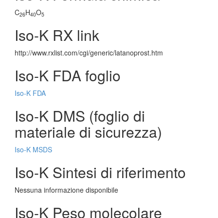
C
H
O
26
40
5
Iso-K RX link
http://www.rxlist.com/cgi/generic/latanoprost.htm
Iso-K FDA foglio
Iso-K FDA
Iso-K DMS (foglio di
materiale di sicurezza)
Iso-K MSDS
Iso-K Sintesi di riferimento
Nessuna informazione disponibile
Iso-K Peso molecolare