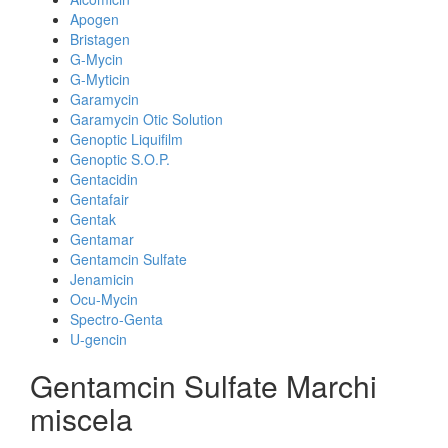
Apogen
Bristagen
G-Mycin
G-Myticin
Garamycin
Garamycin Otic Solution
Genoptic Liquifilm
Genoptic S.O.P.
Gentacidin
Gentafair
Gentak
Gentamar
Gentamcin Sulfate
Jenamicin
Ocu-Mycin
Spectro-Genta
U-gencin
Gentamcin Sulfate Marchi
miscela