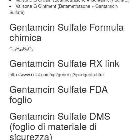
Valisone G Ointment (Betamethasone + Gentamicin
Sulfate)
Gentamcin Sulfate Formula
chimica
C
H
N
O
21
43
5
7
Gentamcin Sulfate RX link
http://www.rxlist.com/cgi/generic2/pedgenta.htm
Gentamcin Sulfate FDA
foglio
Gentamcin Sulfate DMS
(foglio di materiale di
sicurezza)