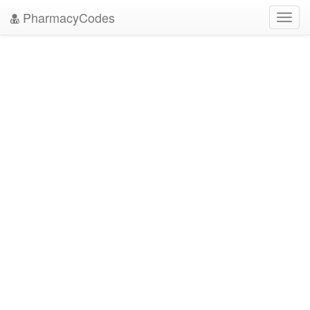
PharmacyCodes
Toggl
navig