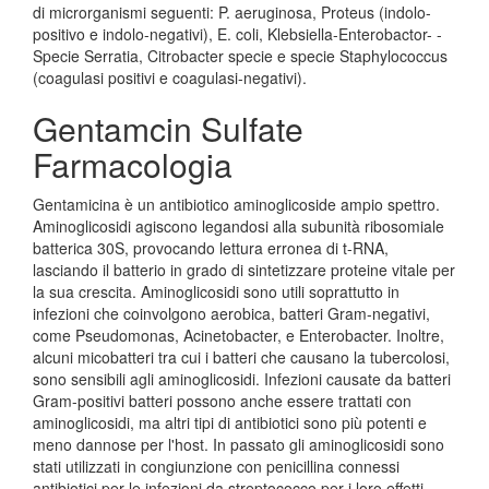
di microrganismi seguenti: P. aeruginosa, Proteus (indolo-
positivo e indolo-negativi), E. coli, Klebsiella-Enterobactor- -
Specie Serratia, Citrobacter specie e specie Staphylococcus
(coagulasi positivi e coagulasi-negativi).
Gentamcin Sulfate
Farmacologia
Gentamicina è un antibiotico aminoglicoside ampio spettro.
Aminoglicosidi agiscono legandosi alla subunità ribosomiale
batterica 30S, provocando lettura erronea di t-RNA,
lasciando il batterio in grado di sintetizzare proteine vitale per
la sua crescita. Aminoglicosidi sono utili soprattutto in
infezioni che coinvolgono aerobica, batteri Gram-negativi,
come Pseudomonas, Acinetobacter, e Enterobacter. Inoltre,
alcuni micobatteri tra cui i batteri che causano la tubercolosi,
sono sensibili agli aminoglicosidi. Infezioni causate da batteri
Gram-positivi batteri possono anche essere trattati con
aminoglicosidi, ma altri tipi di antibiotici sono più potenti e
meno dannose per l'host. In passato gli aminoglicosidi sono
stati utilizzati in congiunzione con penicillina connessi
antibiotici per le infezioni da streptococco per i loro effetti