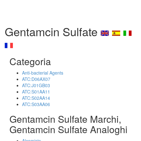
Gentamcin Sulfate
Categoria
Anti-bacterial Agents
ATC:D06AX07
ATC:J01GB03
ATC:S01AA11
ATC:S02AA14
ATC:S03AA06
Gentamcin Sulfate Marchi,
Gentamcin Sulfate Analoghi
Alcomicin