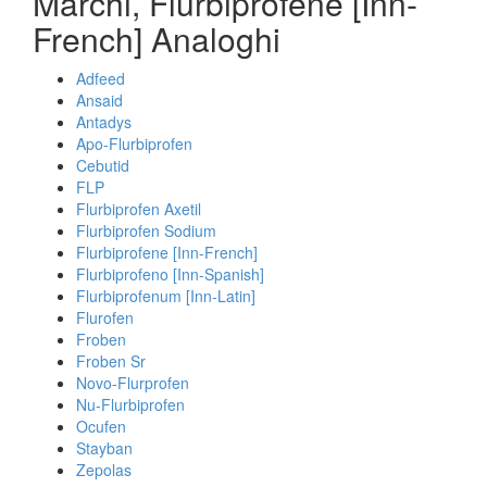
Marchi, Flurbiprofene [Inn-
French] Analoghi
Adfeed
Ansaid
Antadys
Apo-Flurbiprofen
Cebutid
FLP
Flurbiprofen Axetil
Flurbiprofen Sodium
Flurbiprofene [Inn-French]
Flurbiprofeno [Inn-Spanish]
Flurbiprofenum [Inn-Latin]
Flurofen
Froben
Froben Sr
Novo-Flurprofen
Nu-Flurbiprofen
Ocufen
Stayban
Zepolas