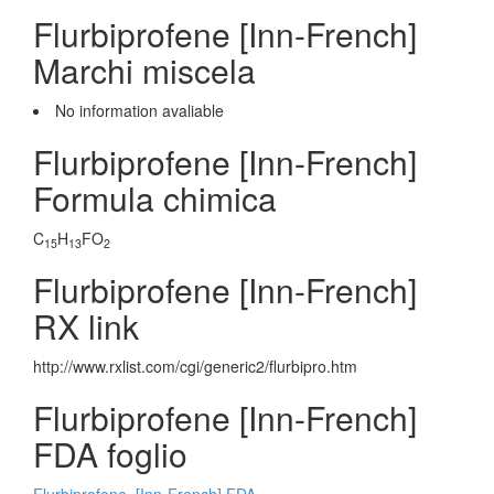
Flurbiprofene [Inn-French]
Marchi miscela
No information avaliable
Flurbiprofene [Inn-French]
Formula chimica
C
H
FO
15
13
2
Flurbiprofene [Inn-French]
RX link
http://www.rxlist.com/cgi/generic2/flurbipro.htm
Flurbiprofene [Inn-French]
FDA foglio