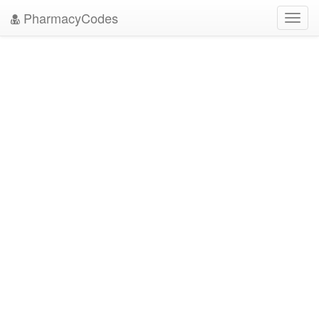
PharmacyCodes
Toggl
navig