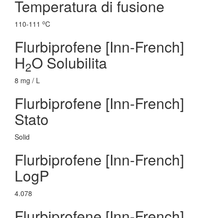
Temperatura di fusione
o
110-111
C
Flurbiprofene [Inn-French]
H
O Solubilita
2
8 mg / L
Flurbiprofene [Inn-French]
Stato
Solid
Flurbiprofene [Inn-French]
LogP
4.078
Flurbiprofene [Inn-French]