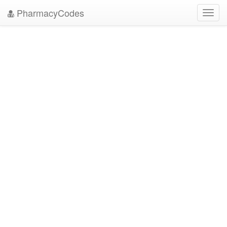
PharmacyCodes
Toggl
navig