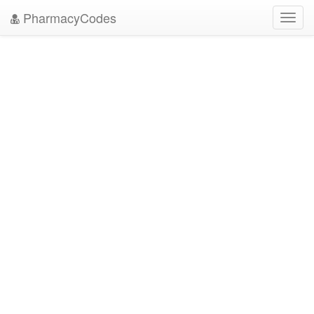
PharmacyCodes
Toggl
navig