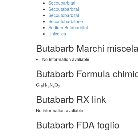
Secbubarbital
Secbutabarbital
Secbutobarbital
Secbutobarbitone
Sodium Butabarbital
Unicelles
Butabarb Marchi miscel
No information avaliable
Butabarb Formula chimi
C
H
N
O
10
16
2
3
Butabarb RX link
No information avaliable
Butabarb FDA foglio