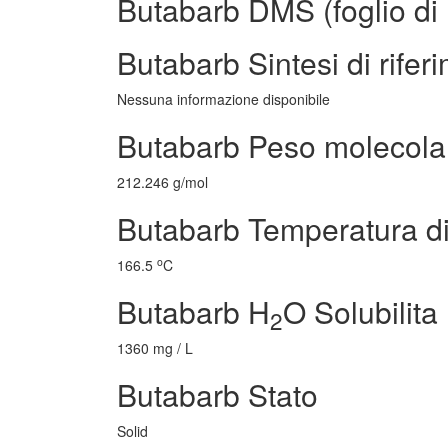
Butabarb DMS (foglio di 
Butabarb Sintesi di rifer
Nessuna informazione disponibile
Butabarb Peso molecola
212.246 g/mol
Butabarb Temperatura di
o
166.5
C
Butabarb H
O Solubilita
2
1360 mg / L
Butabarb Stato
Solid