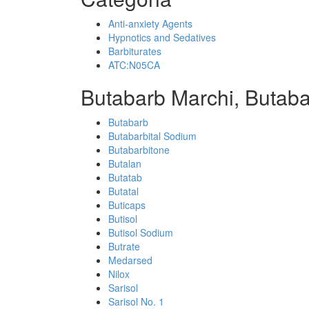
Anti-anxiety Agents
Hypnotics and Sedatives
Barbiturates
ATC:N05CA
Butabarb Marchi, Butaba
Butabarb
Butabarbital Sodium
Butabarbitone
Butalan
Butatab
Butatal
Buticaps
Butisol
Butisol Sodium
Butrate
Medarsed
Nilox
Sarisol
Sarisol No. 1