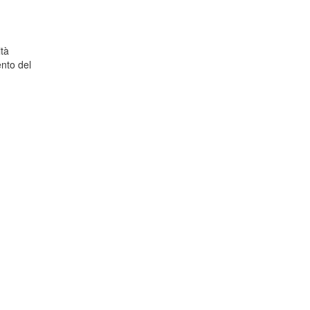
ità
ento del