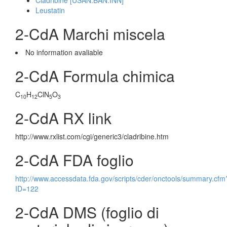
Cladribine [USAN:BAN:INN]
Leustatin
2-CdA Marchi miscela
No information avaliable
2-CdA Formula chimica
C
H
ClN
O
10
12
5
3
2-CdA RX link
http://www.rxlist.com/cgi/generic3/cladribine.htm
2-CdA FDA foglio
http://www.accessdata.fda.gov/scripts/cder/onctools/summary.cfm
ID=122
2-CdA DMS (foglio di