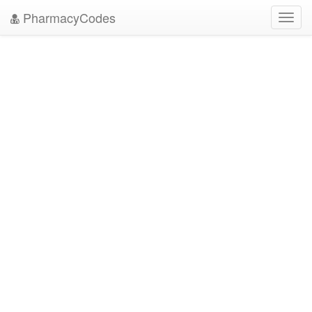
PharmacyCodes
Toggl
navig