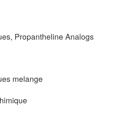
ues, Propantheline Analogs
ues melange
chimique