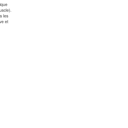
mique
uscle).
s les
ve et