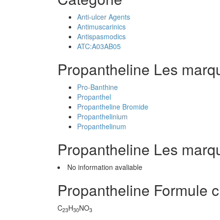
Anti-ulcer Agents
Antimuscarinics
Antispasmodics
ATC:A03AB05
Propantheline Les marq
Pro-Banthine
Propanthel
Propantheline Bromide
Propanthelinium
Propanthelinum
Propantheline Les marq
No information avaliable
Propantheline Formule 
C
H
NO
23
30
3