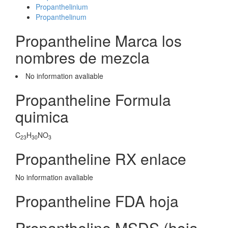
Propanthelinium
Propanthelinum
Propantheline Marca los
nombres de mezcla
No information avaliable
Propantheline Formula
quimica
C
H
NO
23
30
3
Propantheline RX enlace
No information avaliable
Propantheline FDA hoja
Propantheline MSDS (hoja