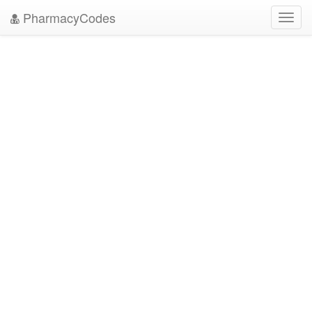
PharmacyCodes
Toggl
navig